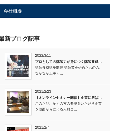
会社概要
最新ブログ記事
2022/3/11
プロとしての講師力が身につく講師養成…
講師養成講座開催 講師業を始めたものの、
なかなか上手く…
2021/2/23
【オンラインセミナー開催】企業に選ば…
このたび、多くの方の要望をいただき企業
を側面から支える人材コ…
2021/2/7